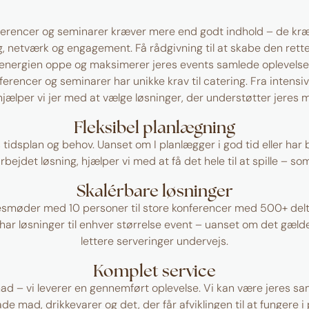
erencer og seminarer kræver mere end godt indhold – de kræ
, netværk og engagement. Få rådgivning til at skabe den rette
energien oppe og maksimerer jeres events samlede oplevelse
ferencer og seminarer har unikke krav til catering. Fra intensi
ælper vi jer med at vælge løsninger, der understøtter jeres 
Fleksibel planlægning
s tidsplan og behov. Uanset om I planlægger i god tid eller har 
ejdet løsning, hjælper vi med at få det hele til at spille – som
Skalérbare løsninger
esmøder med 10 personer til store konferencer med 500+ delt
har løsninger til enhver størrelse event – uanset om det gælder
lettere serveringer undervejs.
Komplet service
mad – vi leverer en gennemført oplevelse. Vi kan være jeres s
e mad, drikkevarer og det, der får afviklingen til at fungere i 