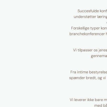
Succesfulde konf
understøtter læring
Forskellige typer kon
branchekonferencer hj
Vi tilpasser os jere
gennemarb
Fra intime bestyrels
spænder bredt, og vi 
Vi leverer ikke bare 
med båd