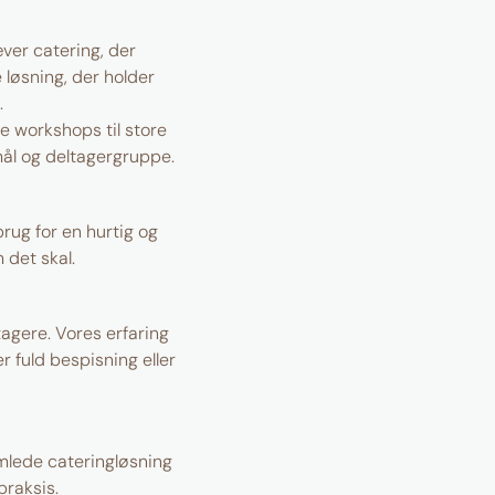
ver catering, der
 løsning, der holder
.
ve workshops til store
mål og deltagergruppe.
brug for en hurtig og
 det skal.
agere. Vores erfaring
 fuld bespisning eller
amlede cateringløsning
praksis.