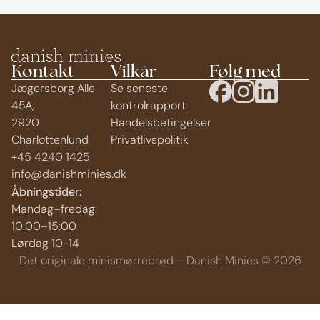
Kontakt
Vilkår
Følg med
Jægersborg Alle
Se seneste
45A,
kontrolrapport
2920
Handelsbetingelser
Charlottenlund
Privatlivspolitik
+45 4240 1425
info@danishminies.dk
Åbningstider:
Mandag–fredag:
10:00–15:00
Lørdag 10-14
Det originale minismørrebrød – Danish Minies © 2026